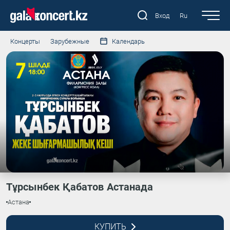
Вход
Ru
Концерты
Зарубежные
Календарь
Тұрсынбек Қабатов Астанада
Астана
КУПИТЬ